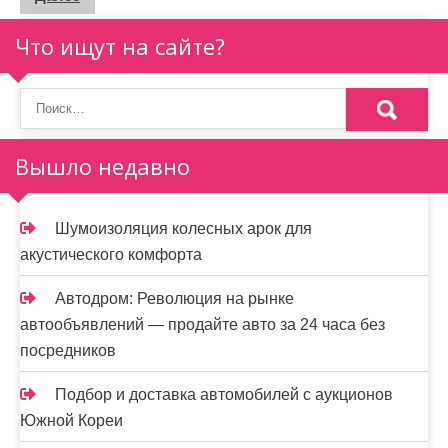
а
г
Что ищут на сайте?
и
н
а
Вышло недавно
ц
и
Шумоизоляция колесных арок для
акустического комфорта
я
з
Автодром: Революция на рынке
автообъявлений — продайте авто за 24 часа без
а
посредников
п
Подбор и доставка автомобилей с аукционов
и
Южной Кореи