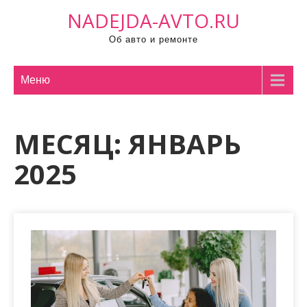
П
NADEJDA-AVTO.RU
р
Об авто и ремонте
о
м
о
Меню
т
а
МЕСЯЦ:
ЯНВАРЬ
т
ь
2025
к
с
о
д
е
р
ж
и