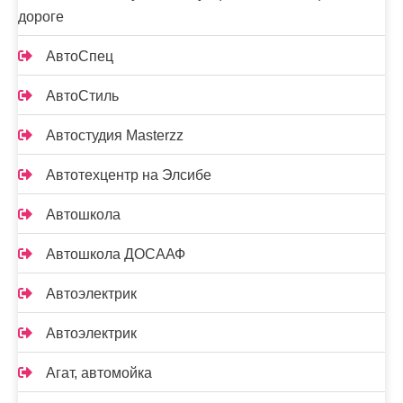
дороге
АвтоСпец
АвтоСтиль
Автостудия Masterzz
Автотехцентр на Элсибе
Автошкола
Автошкола ДОСААФ
Автоэлектрик
Автоэлектрик
Агат, автомойка