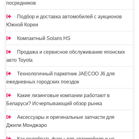
посредников
а
п
Подбор и доставка автомобилей с аукционов
Южной Кореи
и
Компактный Solaris HS
с
е
Продажа и сервисное обслуживание японских
авто Toyota
й
Технологичный паркетник JAECOO J6 для
ежедневных городских поездок
Какие лизинговые компании работают в
Беларуси? Исчерпывающий обзор рынка
Аксессуары и оригинальные запчасти для
Джили Монджаро
Как подобрать фары для автомобиля и не