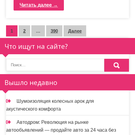
Читать далее →
П
1
2
…
390
Далее
а
Что ищут на сайте?
г
и
н
Вышло недавно
а
ц
Шумоизоляция колесных арок для
и
акустического комфорта
я
Автодром: Революция на рынке
з
автообъявлений — продайте авто за 24 часа без