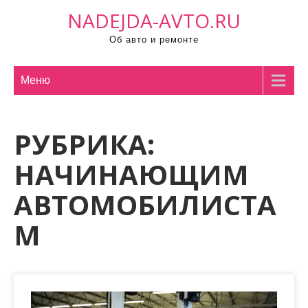
П
NADEJDA-AVTO.RU
р
Об авто и ремонте
о
м
о
Меню
т
а
РУБРИКА:
т
ь
НАЧИНАЮЩИМ
к
с
АВТОМОБИЛИСТА
о
М
д
е
р
ж
и