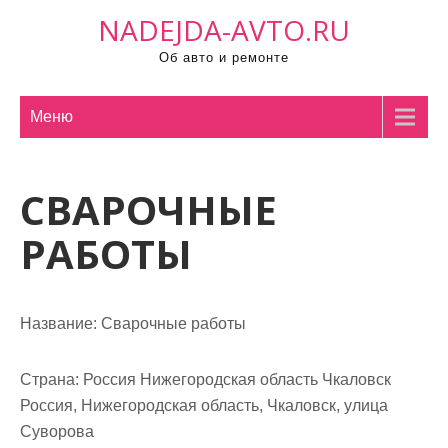
П
NADEJDA-AVTO.RU
р
Об авто и ремонте
о
м
о
Меню
т
а
СВАРОЧНЫЕ
т
ь
РАБОТЫ
к
с
о
Название:
Сварочные работы
д
е
р
Страна:
Россия Нижегородская область Чкаловск
ж
Россия, Нижегородская область, Чкаловск, улица
и
Суворова