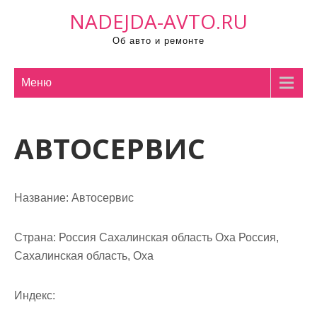
П
NADEJDA-AVTO.RU
р
Об авто и ремонте
о
м
о
Меню
т
а
АВТОСЕРВИС
т
ь
к
с
Название:
Автосервис
о
д
Страна:
Россия Сахалинская область Оха Россия,
е
Сахалинская область, Оха
р
ж
Индекс:
и