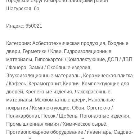
городской округ Кемерово Заводский район
м
Шатурская, 6а
о
м
Индекс:
650021
у
Категория:
Асбестотехническая продукция, Входные
двери, Герметики / Клеи, Гидроизоляционные
материалы, Гипсокартон / Комплектующие, ДСП / ДВП
/ Фанера, Замки / Скобяные изделия,
Звукоизоляционные материалы, Керамическая плитка
/ Кафель, Керамогранит, Кирпич, Комплектующие для
дверей, Крепёжные изделия, Лакокрасочные
материалы, Межкомнатные двери, Напольные
покрытия / Комплектующие, Обои, Оргстекло /
Поликарбонат, Песок / Щебень, Погонажные изделия,
Промышленная химия / Химическое сырьё,
Противопожарное оборудование / инвентарь, Садово-