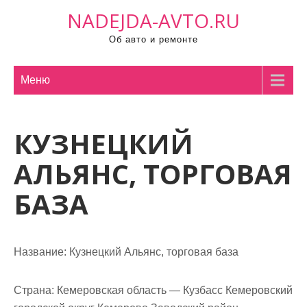
П
NADEJDA-AVTO.RU
р
Об авто и ремонте
о
м
о
Меню
т
а
КУЗНЕЦКИЙ
т
ь
АЛЬЯНС, ТОРГОВАЯ
к
с
БАЗА
о
д
е
Название:
Кузнецкий Альянс, торговая база
р
ж
Страна:
Кемеровская область — Кузбасс Кемеровский
и