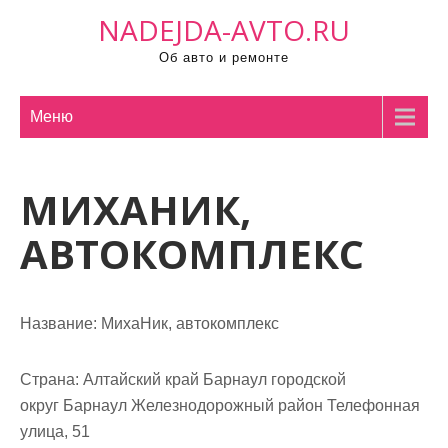
П
NADEJDA-AVTO.RU
р
Об авто и ремонте
о
м
о
Меню
т
а
МИХАНИК,
т
ь
АВТОКОМПЛЕКС
к
с
о
Название:
МихаНик, автокомплекс
д
е
р
Страна:
Алтайский край Барнаул городской
ж
округ Барнаул Железнодорожный район Телефонная
и
улица, 51