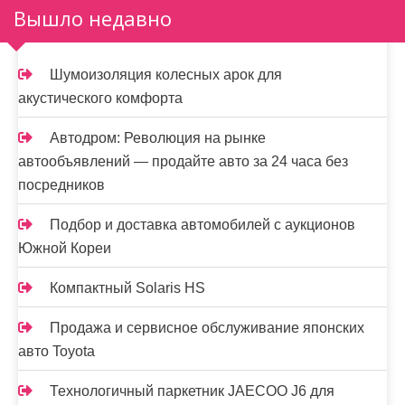
м
Вышло недавно
о
м
Шумоизоляция колесных арок для
у
акустического комфорта
Автодром: Революция на рынке
автообъявлений — продайте авто за 24 часа без
посредников
Подбор и доставка автомобилей с аукционов
Южной Кореи
Компактный Solaris HS
Продажа и сервисное обслуживание японских
авто Toyota
Технологичный паркетник JAECOO J6 для