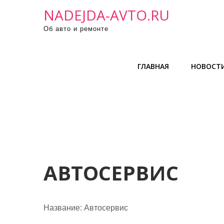
П
NADEJDA-AVTO.RU
р
Об авто и ремонте
о
м
о
ГЛАВНАЯ
НОВОСТ
т
а
т
ь
к
с
о
д
АВТОСЕРВИС
е
р
ж
Название:
Автосервис
и