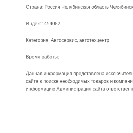
м
Страна:
Россия Челябинская область Челябинск 
о
м
Индекс:
454082
у
Категория:
Автосервис, автотехцентр
Время работы:
Данная информация представлена исключитель
сайта в поиске необходимых товаров и компан
информацию Администрация сайта ответственно