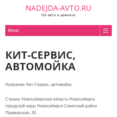
П
NADEJDA-AVTO.RU
р
Об авто и ремонте
о
м
о
Меню
т
а
КИТ-СЕРВИС,
т
ь
АВТОМОЙКА
к
с
о
Название:
Кит-Сервис, автомойка
д
е
р
Страна:
Новосибирская область Новосибирск
ж
городской округ Новосибирск Советский район
и
Приморская, 30