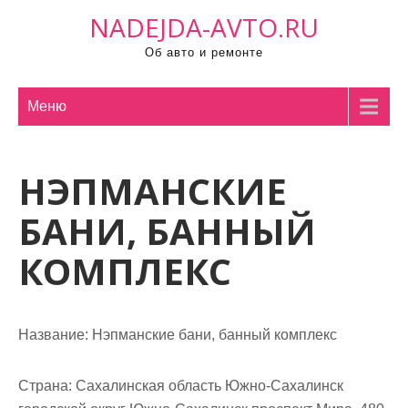
П
NADEJDA-AVTO.RU
р
Об авто и ремонте
о
м
о
Меню
т
а
НЭПМАНСКИЕ
т
ь
БАНИ, БАННЫЙ
к
с
КОМПЛЕКС
о
д
е
Название:
Нэпманские бани, банный комплекс
р
ж
Страна:
Сахалинская область Южно-Сахалинск
и