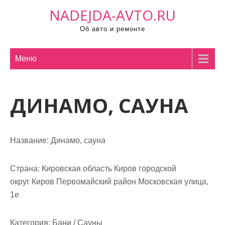
П
NADEJDA-AVTO.RU
р
Об авто и ремонте
о
м
о
Меню
т
а
ДИНАМО, САУНА
т
ь
к
с
Название:
Динамо, сауна
о
д
Страна:
Кировская область Киров городской
е
округ Киров Первомайский район Московская улица,
р
1е
ж
и
Категория:
Бани / Сауны