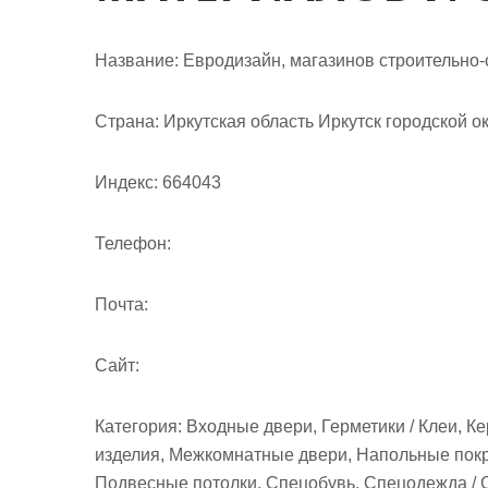
м
о
Название:
Евродизайн, магазинов строительно
м
у
Страна:
Иркутская область Иркутск городской о
Индекс:
664043
Телефон:
Почта:
Cайт:
Категория:
Входные двери, Герметики / Клеи, К
изделия, Межкомнатные двери, Напольные пок
Подвесные потолки, Спецобувь, Спецодежда / 