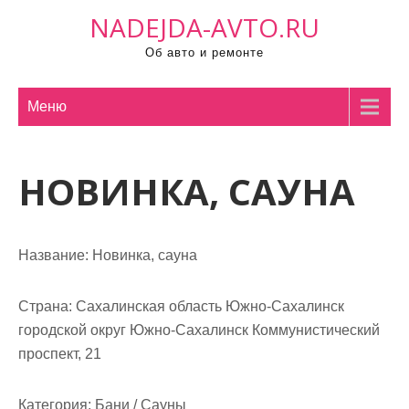
П
NADEJDA-AVTO.RU
р
Об авто и ремонте
о
м
о
Меню
т
а
НОВИНКА, САУНА
т
ь
к
с
Название:
Новинка, сауна
о
д
Страна:
Сахалинская область Южно-Сахалинск
е
городской округ Южно-Сахалинск Коммунистический
р
проспект, 21
ж
и
Категория:
Бани / Сауны