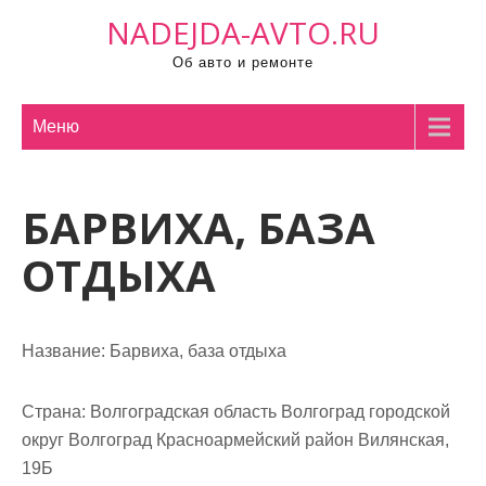
П
NADEJDA-AVTO.RU
р
Об авто и ремонте
о
м
о
Меню
т
а
БАРВИХА, БАЗА
т
ь
ОТДЫХА
к
с
о
Название:
Барвиха, база отдыха
д
е
р
Страна:
Волгоградская область Волгоград городской
ж
округ Волгоград Красноармейский район Вилянская,
и
19Б