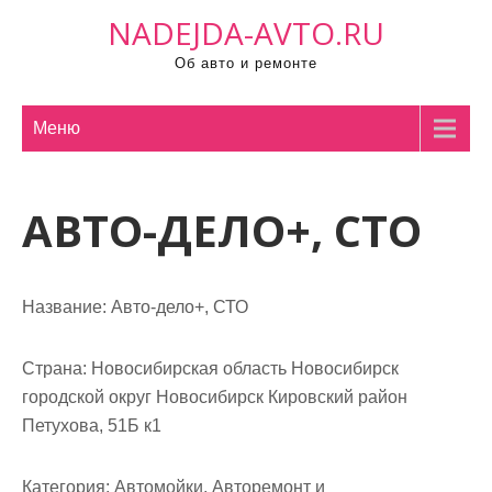
П
NADEJDA-AVTO.RU
р
Об авто и ремонте
о
м
о
Меню
т
а
АВТО-ДЕЛО+, СТО
т
ь
к
с
Название:
Авто-дело+, СТО
о
д
Страна:
Новосибирская область Новосибирск
е
городской округ Новосибирск Кировский район
р
Петухова, 51Б к1
ж
и
Категория:
Автомойки, Авторемонт и