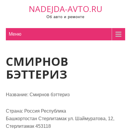
П
NADEJDA-AVTO.RU
р
Об авто и ремонте
о
м
о
Меню
т
а
СМИРНОВ
т
ь
БЭТТЕРИЗ
к
с
о
Название:
Смирнов бэттериз
д
е
р
Страна:
Россия Республика
ж
Башкортостан Стерлитамак ул. Шаймуратова, 12,
и
Стерлитамак 453118