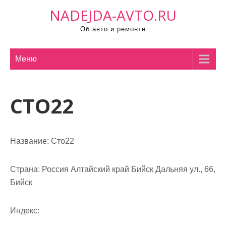
П
NADEJDA-AVTO.RU
р
Об авто и ремонте
о
м
о
Меню
т
а
СТО22
т
ь
к
с
Название:
Сто22
о
д
Страна:
Россия Алтайский край Бийск Дальняя ул., 66,
е
Бийск
р
ж
Индекс:
и