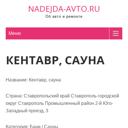
П
NADEJDA-AVTO.RU
р
Об авто и ремонте
о
м
о
Меню
т
а
КЕНТАВР, САУНА
т
ь
к
с
Название:
Кентавр, сауна
о
д
Страна:
Ставропольский край Ставрополь городской
е
округ Ставрополь Промышленный район 2-й Юго-
р
Западный проезд, 3
ж
и
Категория:
Бани / Сауны