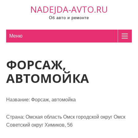
П
NADEJDA-AVTO.RU
р
Об авто и ремонте
о
м
о
Меню
т
а
ФОРСАЖ,
т
ь
АВТОМОЙКА
к
с
о
Название:
Форсаж, автомойка
д
е
р
Страна:
Омская область Омск городской округ Омск
ж
Советский округ Химиков, 56
и