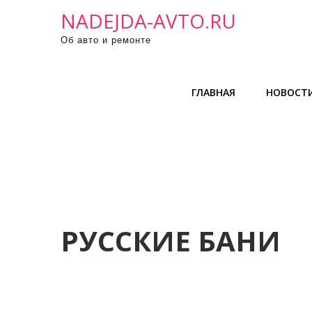
П
NADEJDA-AVTO.RU
р
Об авто и ремонте
о
м
о
ГЛАВНАЯ
НОВОСТ
т
а
т
ь
к
с
о
д
РУССКИЕ БАНИ
е
р
ж
и