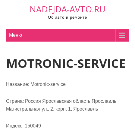
П
NADEJDA-AVTO.RU
р
Об авто и ремонте
о
м
о
Меню
т
а
MOTRONIC-SERVICE
т
ь
к
с
Название:
Motronic-service
о
д
Страна:
Россия Ярославская область Ярославль
е
Магистральная ул., 2, корп. 1, Ярославль
р
ж
Индекс:
150049
и