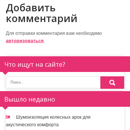
и
Добавить
г
комментарий
а
ц
Для отправки комментария вам необходимо
и
авторизоваться
.
я
п
Что ищут на сайте?
о
з
а
Вышло недавно
п
и
Шумоизоляция колесных арок для
акустического комфорта
с