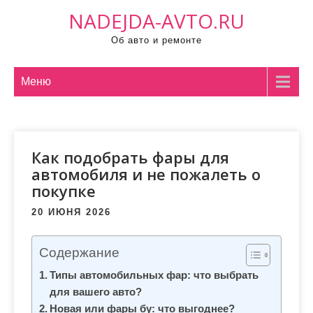
П
NADEJDA-AVTO.RU
р
Об авто и ремонте
о
м
о
Меню
т
а
т
Как подобрать фары для
ь
автомобиля и не пожалеть о
к
покупке
с
о
20 ИЮНЯ 2026
д
е
Содержание
р
Типы автомобильных фар: что выбрать
ж
для вашего авто?
и
Новая или фары бу: что выгоднее?