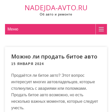
П
NADEJDA-AVTO.RU
р
Об авто и ремонте
о
м
о
Меню
т
а
т
Можно ли продать битое авто
ь
к
15 ЯНВАРЯ 2024
с
о
Продаётся ли битое авто? Этот вопрос
д
интересует многих автовладельцев, которые
е
столкнулись с авариями или поломками.
р
Продать битое авто возможно, но есть
ж
несколько важных моментов, которые следует
и
учесть.