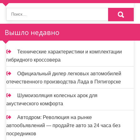
п
о
з
Вышло недавно
а
п
Технические характеристики и комплектации
и
гибридного кроссовера
с
Официальный дилер легковых автомобилей
я
отечественного производства Лада в Пятигорске
м
Шумоизоляция колесных арок для
акустического комфорта
Автодром: Революция на рынке
автообъявлений — продайте авто за 24 часа без
посредников