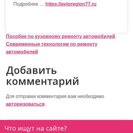
Подробнее …
https://avtoregion77.ru
Н
Пособие по кузовному ремонту автомобилей
Современные технологии по ремонту
а
автомобилей
в
Добавить
и
комментарий
г
а
Для отправки комментария вам необходимо
ц
авторизоваться
.
и
я
Что ищут на сайте?