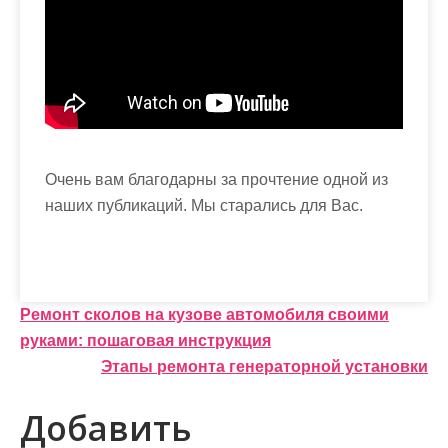
Очень вам благодарны за прочтение одной из
наших публикаций. Мы старались для Вас.
Н
Ремонт сколов на кузове автомобиля своими
руками: пошаговая инструкция
а
Этапы ремонта генераторной установки
в
Добавить
и