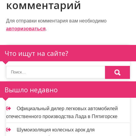
комментарий
г
а
Для отправки комментария вам необходимо
ц
авторизоваться
.
и
я
Что ищут на сайте?
п
о
з
Вышло недавно
а
п
Официальный дилер легковых автомобилей
и
отечественного производства Лада в Пятигорске
с
Шумоизоляция колесных арок для