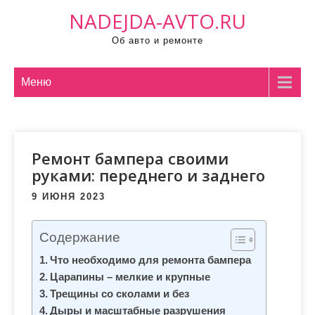
П
NADEJDA-AVTO.RU
р
Об авто и ремонте
о
м
о
Меню
т
а
т
Ремонт бампера своими
ь
руками: переднего и заднего
к
с
9 ИЮНЯ 2023
о
д
Содержание
е
Что необходимо для ремонта бампера
р
Царапины – мелкие и крупные
ж
Трещины со сколами и без
и
Дыры и масштабные разрушения