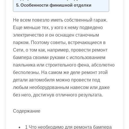
м
Особенности финишной отделки
о
м
Не всем повезло иметь собственный гараж.
у
Еще меньше тех, у кого к нему подведено
электричество и он оснащен станочным
парком. Поэтому советы, встречающиеся в
Сети, о том как, например, провести ремонт
бампера своими руками с использованием
паяльника или строительного фена, абсолютно
бесполезны. На самом же деле ремонт этой
детали автомобиля можно провести под
любым необорудованным навесом или даже
без него, достигнув отличного результата.
Содержание
1
Что необходимо для ремонта бампера