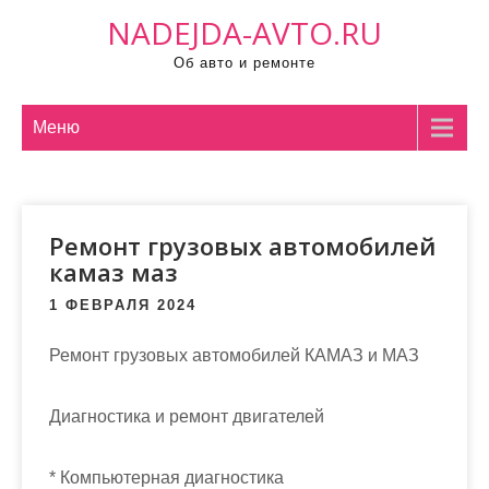
П
NADEJDA-AVTO.RU
р
Об авто и ремонте
о
м
о
Меню
т
а
т
Ремонт грузовых автомобилей
ь
камаз маз
к
с
1 ФЕВРАЛЯ 2024
о
д
Ремонт грузовых автомобилей КАМАЗ и МАЗ
е
р
Диагностика и ремонт двигателей
ж
и
* Компьютерная диагностика