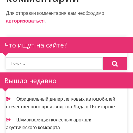
г
а
Для отправки комментария вам необходимо
авторизоваться
.
ц
и
Что ищут на сайте?
я
п
о
Вышло недавно
з
а
Официальный дилер легковых автомобилей
п
отечественного производства Лада в Пятигорске
и
Шумоизоляция колесных арок для
с
акустического комфорта