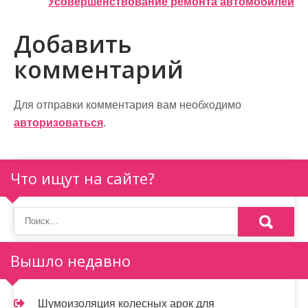
Усовершенствование ремонта автомобилей
в
Добавить
и
комментарий
г
а
Для отправки комментария вам необходимо
ц
авторизоваться
.
и
я
Что ищут на сайте?
п
о
з
Вышло недавно
а
п
Шумоизоляция колесных арок для