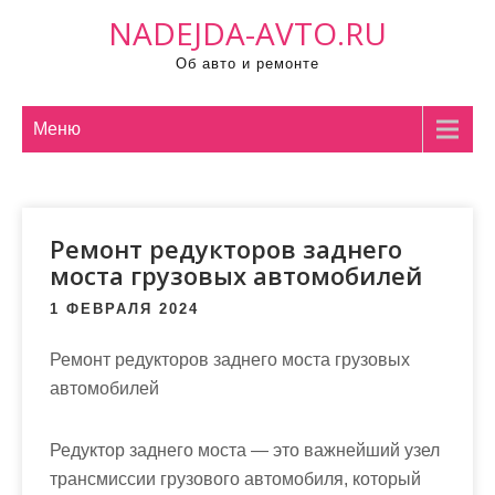
П
NADEJDA-AVTO.RU
р
Об авто и ремонте
о
м
о
Меню
т
а
т
Ремонт редукторов заднего
ь
моста грузовых автомобилей
к
с
1 ФЕВРАЛЯ 2024
о
д
Ремонт редукторов заднего моста грузовых
е
автомобилей
р
ж
Редуктор заднего моста — это важнейший узел
и
трансмиссии грузового автомобиля, который