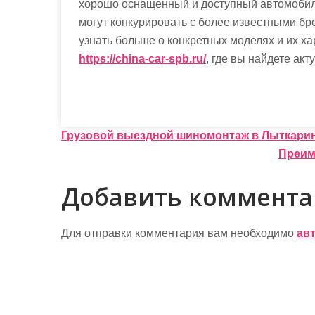
хорошо оснащенный и доступный автомобиль
могут конкурировать с более известными бр
узнать больше о конкретных моделях и их ха
https://china-car-spb.ru/
, где вы найдете а
Н
Грузовой выездной шиномонтаж в Лыткарин
Преим
а
в
Добавить коммент
и
г
Для отправки комментария вам необходимо
ав
а
ц