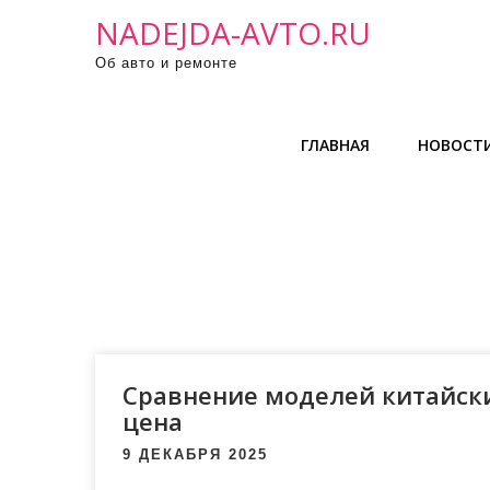
П
NADEJDA-AVTO.RU
р
Об авто и ремонте
о
м
о
ГЛАВНАЯ
НОВОСТ
т
а
т
ь
к
с
о
д
е
Сравнение моделей китайски
р
цена
ж
9 ДЕКАБРЯ 2025
и